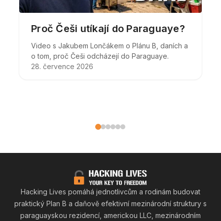
Proč Češi utíkají do Paraguaye?
Video s Jakubem Lončákem o Plánu B, daních a
o tom, proč Češi odcházejí do Paraguaye.
28. července 2026
Hacking
Hacking Lives pomáhá jednotlivcům a rodinám budovat
praktický Plan B a daňově efektivní mezinárodní struktury s
paraguayskou rezidencí, americkou LLC, mezinárodním