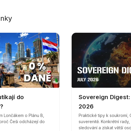
ánky
tíkají do
Sovereign Digest
?
2026
m Lončákem o Plánu B,
Praktické tipy k soukromí,
 proč Češi odcházejí do
suverenitě. Konkrétní rady,
sledování a získat větší os