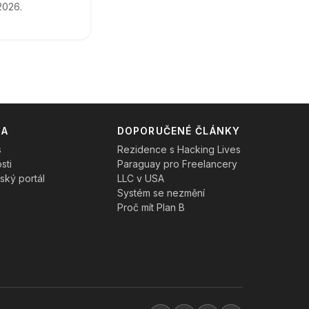
2026.
19. dubna 2026
MA
DOPORUČENÉ ČLÁNKY
s
Rezidence s Hacking Lives
sti
Paraguay pro Freelancery
tský portál
LLC v USA
Systém se nezmění
Proč mít Plan B