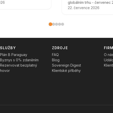
026
globálním trhu - červenec 
22. července 2026
es
SLUŽBY
ZDROJE
FIR
Plán B Paraguay
FAQ
O ná
Byznys s 0% zdaněním
Blog
Událo
Rezervovat bezplatný
Sovereign Digest
Klien
hovor
Klientské příběhy