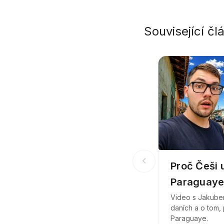
Související čl
chevron_left
Proč Češi u
Paraguaye
Video s Jakube
daních a o tom,
Paraguaye.