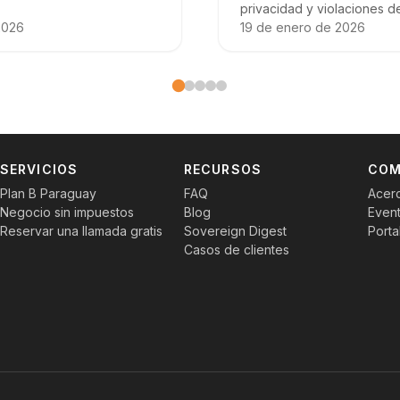
privacidad y violaciones de
2026
19 de enero de 2026
es
SERVICIOS
RECURSOS
COM
Plan B Paraguay
FAQ
Acer
Negocio sin impuestos
Blog
Even
Reservar una llamada gratis
Sovereign Digest
Porta
Casos de clientes