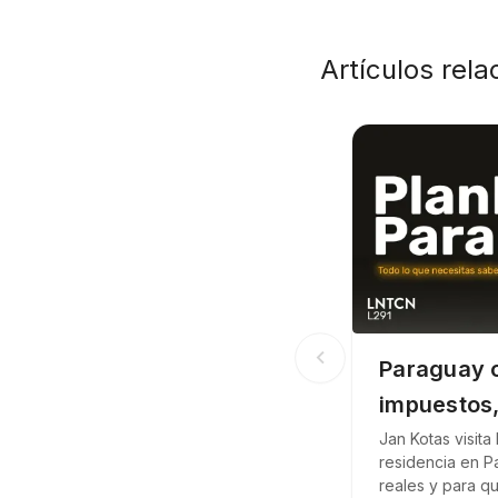
Artículos rel
chevron_left
Paraguay c
impuestos,
vale
Jan Kotas visita
residencia en P
reales y para q