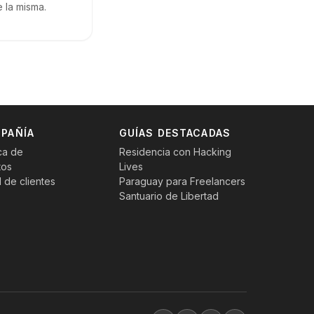
 la misma.
autocustodia desde el primer día.
25 de septiembre de 2025
PAÑÍA
GUÍAS DESTACADAS
ca de
Residencia con Hacking
tos
Lives
l de clientes
Paraguay para Freelancers
Santuario de Libertad