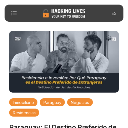
format_list_bulleted
ES
Inmobiliario
Paraguay
Negocios
Residencias
Paraguay: El Destino Preferido de