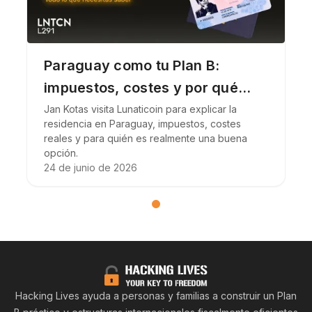
Paraguay como tu Plan B:
impuestos, costes y por qué
vale
Jan Kotas visita Lunaticoin para explicar la
residencia en Paraguay, impuestos, costes
reales y para quién es realmente una buena
opción.
24 de junio de 2026
Hacking
Hacking Lives ayuda a personas y familias a construir un Plan